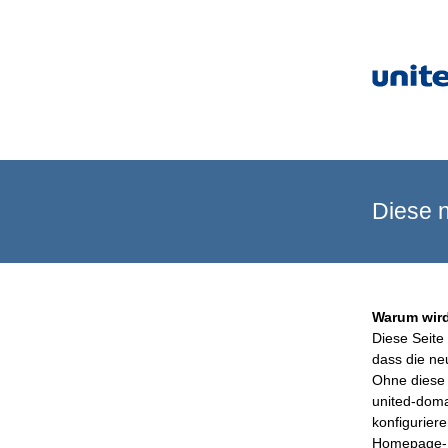
Diese n
Warum wird
Diese Seite 
dass die ne
Ohne diese 
united-doma
konfigurier
Homepage-B