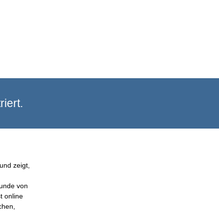
iert.
und zeigt,
Kunde von
t online
chen,